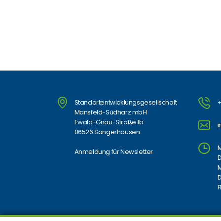
Standortentwicklungsgesellschaft
+
Mansfeld-Südharz mbH
Ewald-Gnau-Straße 1b
06526 Sangerhausen
M
Anmeldung für Newsletter
D
M
D
F