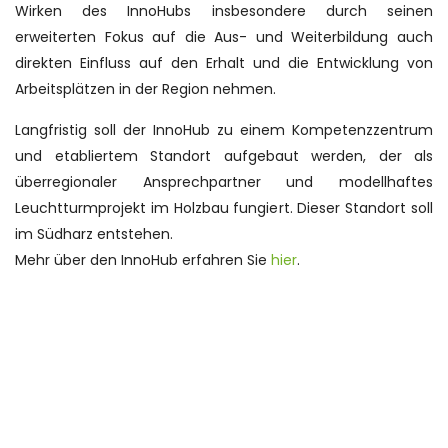
Wirken des InnoHubs insbesondere durch seinen
erweiterten Fokus auf die Aus- und Weiterbildung auch
direkten Einfluss auf den Erhalt und die Entwicklung von
Arbeitsplätzen in der Region nehmen.
Langfristig soll der InnoHub zu einem Kompetenzzentrum
und etabliertem Standort aufgebaut werden, der als
überregionaler Ansprechpartner und modellhaftes
Leuchtturmprojekt im Holzbau fungiert. Dieser Standort soll
im Südharz entstehen.
Mehr über den InnoHub erfahren Sie
hier
.
Jennifer Lück
Sachbearbeiterin Strukturwandel
Tel: +49 3464 566 08-28
Jennifer Lück
Jennifer Lück
Jennifer Lück
Sachbearbeiterin Strukturwandel