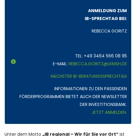
ANMELDUNG ZUM
IB-SPRECHTAG BEI:
REBECCA GORITZ
TEL: +49 3464 566 08 95
E-MAIL:
REBECCA.GORITZ@LKMSH.DE
NÄCHSTER IB-BERATUNGSSPRECHTAG
INFORMATIONEN ZU DEN PASSENDEN
FÖRDERPROGRAMMEN BIETET AUCH DER NEWSLETTER
DER INVESTITIONSBANK.
JETZT ANMELDEN
.
Unter dem Motto
„IB regional – Wir für Sie vor Ort“
ist