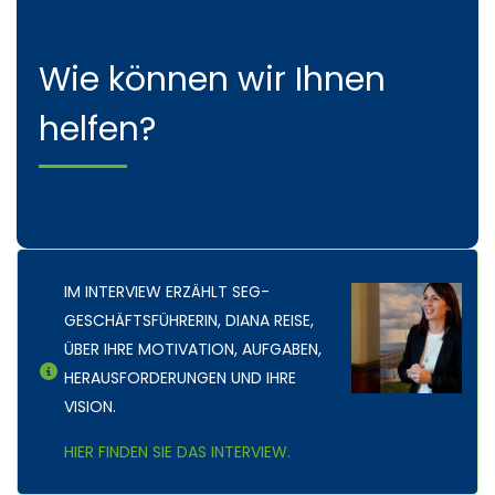
Für jedes Anliegen haben unsere Mitarbeiterinnen und
Wie können wir Ihnen
Mitarbeiter der Standortentwicklungsgesellschaft
Mansfeld-Südharz mbH ein offenes Ohr und
helfen?
kompetente Antworten.
.
Hier finden Sie den richtigen Ansprechpartner
IM INTERVIEW ERZÄHLT SEG-
GESCHÄFTSFÜHRERIN, DIANA REISE,
ÜBER IHRE MOTIVATION, AUFGABEN,
HERAUSFORDERUNGEN UND IHRE
VISION.
HIER FINDEN SIE DAS INTERVIEW.