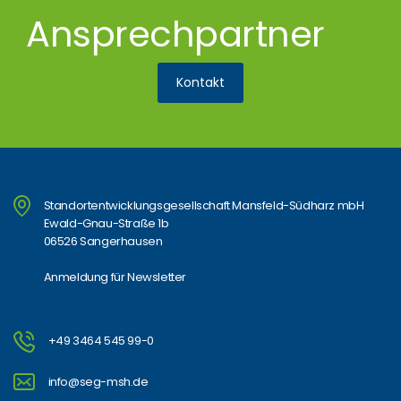
Ansprechpartner
Kontakt
Standortentwicklungsgesellschaft Mansfeld-Südharz mbH
Ewald-Gnau-Straße 1b
06526 Sangerhausen
Anmeldung für Newsletter
+49 3464 545 99-0
info@seg-msh.de