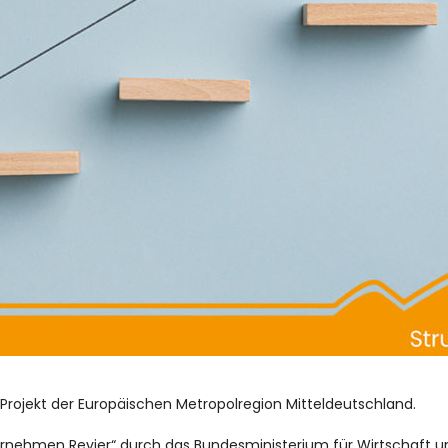
n Projekt der Europäischen Metropolregion Mitteldeutschland.
rnehmen Revier“ durch das Bundesministerium für Wirtschaft 