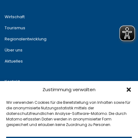
Wirtschaft
Tourismus
Regionalentwicklung
Über uns
Aktuelles
Kontakt
Zustimmung verwalten
Newsletter
Wir verwenden Cookies für die Bereitstellung von Inhalten sowie für
Impressum
die anonymisierte Nutzungsstatistik mittels der
datenschutzfreundlichen Analyse-Software-Matomo. Die durch
Datenschutz
Matomo erfassten Daten werden in anonymisierter Form
gespeichert und erlauben keine Zuordnung zu Personen.
x