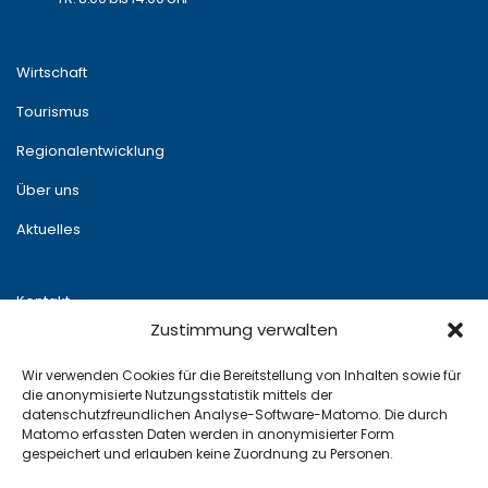
Wirtschaft
Tourismus
Regionalentwicklung
Über uns
Aktuelles
Kontakt
Zustimmung verwalten
Newsletter
Wir verwenden Cookies für die Bereitstellung von Inhalten sowie für
Impressum
die anonymisierte Nutzungsstatistik mittels der
datenschutzfreundlichen Analyse-Software-Matomo. Die durch
Datenschutz
Matomo erfassten Daten werden in anonymisierter Form
gespeichert und erlauben keine Zuordnung zu Personen.
x