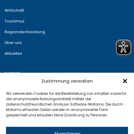
Wirtschaft
Tourismus
Regionalentwicklung
Über uns
Aktuelles
Kontakt
Zustimmung verwalten
Newsletter
Wir verwenden Cookies für die Bereitstellung von Inhalten sowie für
Impressum
die anonymisierte Nutzungsstatistik mittels der
datenschutzfreundlichen Analyse-Software-Matomo. Die durch
Datenschutz
Matomo erfassten Daten werden in anonymisierter Form
gespeichert und erlauben keine Zuordnung zu Personen.
x
Die Personalstellen im Strukturwandel werden vom
Akzeptieren