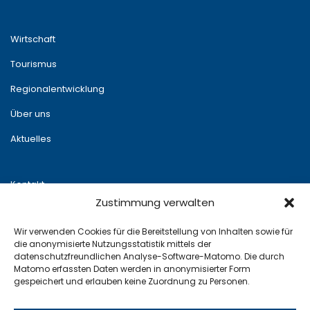
Wirtschaft
Tourismus
Regionalentwicklung
Über uns
Aktuelles
Kontakt
Zustimmung verwalten
Newsletter
Wir verwenden Cookies für die Bereitstellung von Inhalten sowie für
Impressum
die anonymisierte Nutzungsstatistik mittels der
datenschutzfreundlichen Analyse-Software-Matomo. Die durch
Datenschutz
Matomo erfassten Daten werden in anonymisierter Form
gespeichert und erlauben keine Zuordnung zu Personen.
x